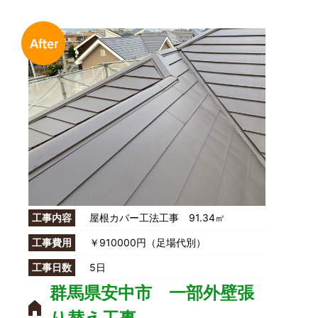
工事内容
屋根カバー工法工事 91.34㎡
工事費用
￥910000円（足場代別）
工事日数
5日
群馬県安中市 一部外壁張