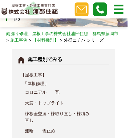
外壁ニチハ シリーズの施工事
例
雨漏り修理、屋根工事の株式会社浦部住総 群馬県藤岡市
>
施工事例
>
【材料種別】
>
外壁ニチハ シリーズ
施⼯種別でみる
【屋根工事】
「屋根修理」
コロニアル
瓦
天窓・トップライト
棟板金交換・棟取り直し・棟積み
直し
漆喰
雪止め