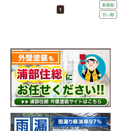
新着順
1
古い順