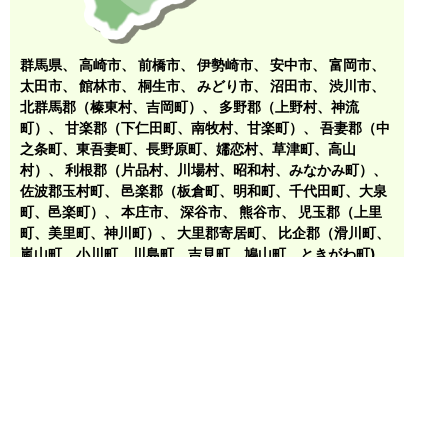
群馬県、
高崎市
、
前橋市
、
伊勢崎市
、
安中市
、
富岡市
、
太田市
、
館林市
、
桐生市
、
みどり市
、
沼田市
、
渋川市
、
北群馬郡（榛東村、吉岡町）
、
多野郡（上野村、神流
町）
、
甘楽郡（下仁田町、南牧村、甘楽町）
、
吾妻郡（中
之条町、東吾妻町、長野原町、嬬恋村、草津町、高山
村）
、
利根郡（片品村、川場村、昭和村、みなかみ町）
、
佐波郡玉村町
、
邑楽郡（板倉町、明和町、千代田町、大泉
町、邑楽町）
、
本庄市
、
深谷市
、
熊谷市
、
児玉郡（上里
町、美里町、神川町）
、
大里郡寄居町
、
比企郡（滑川町、
嵐山町、小川町、川島町、吉見町、鳩山町、ときがわ町)
、
藤岡市
、 行田市、羽生市、他