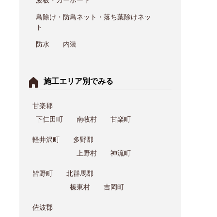
鳥除け・防鳥ネット・落ち葉除けネッ
ト
防水
内装
施⼯エリア別でみる
甘楽郡
下仁田町
南牧村
甘楽町
軽井沢町
多野郡
上野村
神流町
皆野町
北群馬郡
榛東村
吉岡町
佐波郡