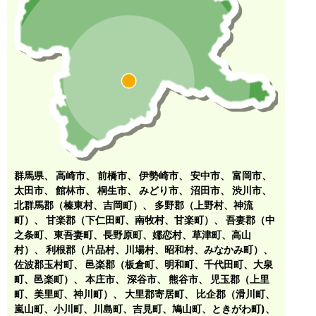
群馬県、
高崎市
、
前橋市
、
伊勢崎市
、
安中市
、
富岡市
、
太田市
、
館林市
、
桐生市
、
みどり市
、
沼田市
、
渋川市
、
北群馬郡（榛東村、吉岡町）
、
多野郡（上野村、神流
町）
、
甘楽郡（下仁田町、南牧村、甘楽町）
、
吾妻郡（中
之条町、東吾妻町、長野原町、嬬恋村、草津町、高山
村）
、
利根郡（片品村、川場村、昭和村、みなかみ町）
、
佐波郡玉村町
、
邑楽郡（板倉町、明和町、千代田町、大泉
町、邑楽町）
、
本庄市
、
深谷市
、
熊谷市
、
児玉郡（上里
町、美里町、神川町）
、
大里郡寄居町
、
比企郡（滑川町、
嵐山町、小川町、川島町、吉見町、鳩山町、ときがわ町)
、