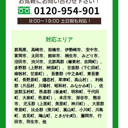
対応エリア
群馬県、
高崎市
、
前橋市
、
伊勢崎市
、
安中市
、
富岡市
、
太田市
、
館林市
、
桐生市
、
みどり市
、
沼田市
、
渋川市
、
北群馬郡（榛東村、吉岡町）
、
多野郡（上野村、神流町）
、
甘楽郡（下仁田町、
南牧村、甘楽町）
、
吾妻郡（中之条町、東吾妻
町、長野原町、嬬恋村、草津町、高山村）
、
利根
郡（片品村、川場村、昭和村、みなかみ町）
、
佐
波郡玉村町
、
邑楽郡（板倉町、明和町、千代田
町、大泉町、邑楽町）
、
本庄市
、
深谷市
、
熊谷
市
、
児玉郡（上里町、美里町、神川町）
、
大里郡
寄居町
、
比企郡（滑川町、嵐山町、小川町、川島
町、吉見町、鳩山町、ときがわ町)
、
藤岡市
、 行
田市、羽生市、他