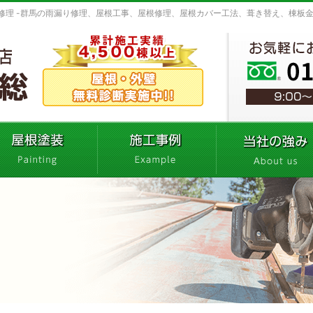
修理 -群馬の雨漏り修理、屋根工事、屋根修理、屋根カバー工法、葺き替え、棟板金