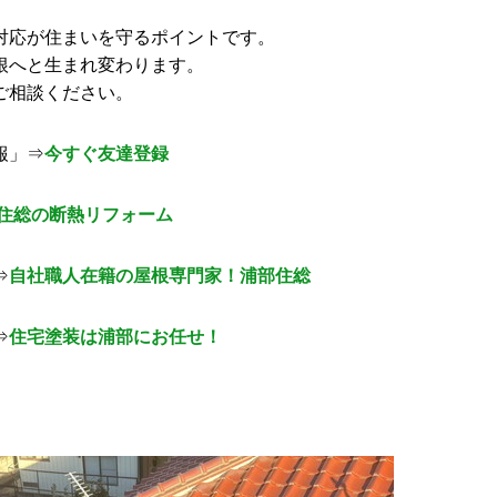
対応が住まいを守るポイントです。
根へと生まれ変わります。
ご相談ください。
報」⇒
今すぐ友達登録
住総の断熱リフォーム
⇒
自社職人在籍の屋根専門家！浦部住総
⇒
住宅塗装は浦部にお任せ！