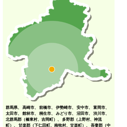
群馬県、
高崎市
、
前橋市
、
伊勢崎市
、
安中市
、
富岡市
、
太田市
、
館林市
、
桐生市
、
みどり市
、
沼田市
、
渋川市
、
北群馬郡（榛東村、吉岡町）
、
多野郡（上野村、神流
町）
、
甘楽郡（下仁田町、南牧村、甘楽町）
、
吾妻郡（中