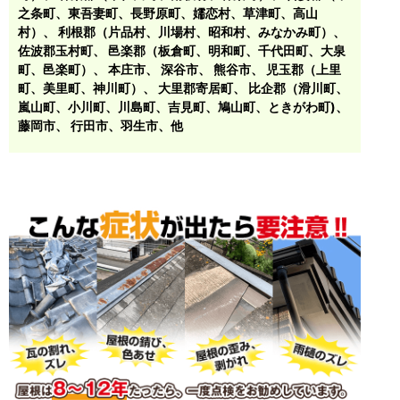
之条町、東吾妻町、長野原町、嬬恋村、草津町、高山
村）
、
利根郡（片品村、川場村、昭和村、みなかみ町）
、
佐波郡玉村町
、
邑楽郡（板倉町、明和町、千代田町、大泉
町、邑楽町）
、
本庄市
、
深谷市
、
熊谷市
、
児玉郡（上里
町、美里町、神川町）
、
大里郡寄居町
、
比企郡（滑川町、
嵐山町、小川町、川島町、吉見町、鳩山町、ときがわ町)
、
藤岡市
、 行田市、羽生市、他