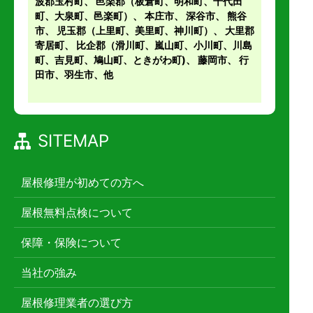
波郡玉村町
、
邑楽郡（板倉町、明和町、千代田
町、大泉町、邑楽町）
、
本庄市
、
深谷市
、
熊谷
市
、
児玉郡（上里町、美里町、神川町）
、
大里郡
寄居町
、
比企郡（滑川町、嵐山町、小川町、川島
町、吉見町、鳩山町、ときがわ町)
、
藤岡市
、 行
田市、羽生市、他
SITEMAP
屋根修理が初めての方へ
屋根無料点検について
保障・保険について
当社の強み
屋根修理業者の選び方