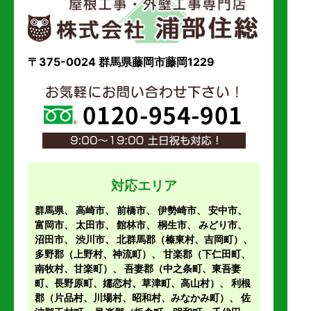
〒375-0024 群馬県藤岡市藤岡1229
対応エリア
群馬県、
高崎市
、
前橋市
、
伊勢崎市
、
安中市
、
富岡市
、
太田市
、
館林市
、
桐生市
、
みどり市
、
沼田市
、
渋川市
、
北群馬郡（榛東村、吉岡町）
、
多野郡（上野村、神流町）
、
甘楽郡（下仁田町、
南牧村、甘楽町）
、
吾妻郡（中之条町、東吾妻
町、長野原町、嬬恋村、草津町、高山村）
、
利根
郡（片品村、川場村、昭和村、みなかみ町）
、
佐