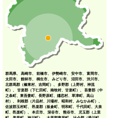
群馬県、
高崎市
、
前橋市
、
伊勢崎市
、
安中市
、
富岡市
、
太田市
、
館林市
、
桐生市
、
みどり市
、
沼田市
、
渋川市
、
北群馬郡（榛東村、吉岡町）
、
多野郡（上野村、神流
町）
、
甘楽郡（下仁田町、南牧村、甘楽町）
、
吾妻郡（中
之条町、東吾妻町、長野原町、嬬恋村、草津町、高山
村）
、
利根郡（片品村、川場村、昭和村、みなかみ町）
、
佐波郡玉村町
、
邑楽郡（板倉町、明和町、千代田町、大泉
町、邑楽町）
、
本庄市
、
深谷市
、
熊谷市
、
児玉郡（上里
町、美里町、神川町）
、
大里郡寄居町
、
比企郡（滑川町、