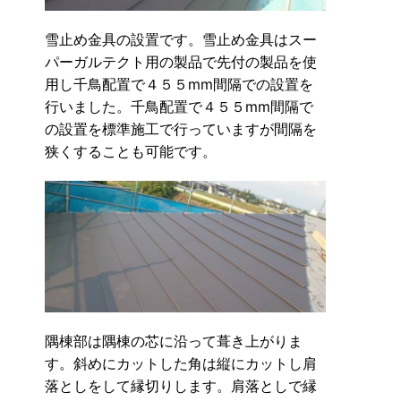
雪止め金具の設置です。雪止め金具はスー
パーガルテクト用の製品で先付の製品を使
用し千鳥配置で４５５mm間隔での設置を
行いました。千鳥配置で４５５mm間隔で
の設置を標準施工で行っていますが間隔を
狭くすることも可能です。
隅棟部は隅棟の芯に沿って葺き上がりま
す。斜めにカットした角は縦にカットし肩
落としをして縁切りします。肩落としで縁