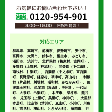
対応エリア
群馬県、
高崎市
、
前橋市
、
伊勢崎市
、
安中市
、
富岡市
、
太田市
、
館林市
、
桐生市
、
みどり市
、
沼田市
、
渋川市
、
北群馬郡（榛東村、吉岡町）
、
多野郡（上野村、神流町）
、
甘楽郡（下仁田町、
南牧村、甘楽町）
、
吾妻郡（中之条町、東吾妻
町、長野原町、嬬恋村、草津町、高山村）
、
利根
郡（片品村、川場村、昭和村、みなかみ町）
、
佐
波郡玉村町
、
邑楽郡（板倉町、明和町、千代田
町、大泉町、邑楽町）
、
本庄市
、
深谷市
、
熊谷
市
、
児玉郡（上里町、美里町、神川町）
、
大里郡
寄居町
、
比企郡（滑川町、嵐山町、小川町、川島
町、吉見町、鳩山町、ときがわ町)
、
藤岡市
、 行