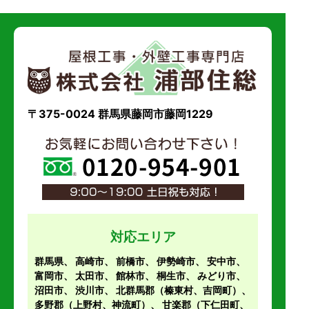
〒375-0024 群馬県藤岡市藤岡1229
対応エリア
群馬県、
高崎市
、
前橋市
、
伊勢崎市
、
安中市
、
富岡市
、
太田市
、
館林市
、
桐生市
、
みどり市
、
沼田市
、
渋川市
、
北群馬郡（榛東村、吉岡町）
、
多野郡（上野村、神流町）
、
甘楽郡（下仁田町、