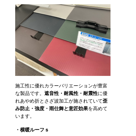
施工性に優れカラーバリエーションが豊富
な製品です。
遮音性・耐風性・耐震性
に優
れあやめ折とさざ波加工が施されていて
歪
み防止・強度・雨仕舞と意匠効果
を高めて
います。
・横暖ルーフｓ