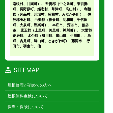
南牧村、甘楽町）
、
吾妻郡（中之条町、東吾妻
町、長野原町、嬬恋村、草津町、高山村）
、
利根
郡（片品村、川場村、昭和村、みなかみ町）
、
佐
波郡玉村町
、
邑楽郡（板倉町、明和町、千代田
町、大泉町、邑楽町）
、
本庄市
、
深谷市
、
熊谷
市
、
児玉郡（上里町、美里町、神川町）
、
大里郡
寄居町
、
比企郡（滑川町、嵐山町、小川町、川島
町、吉見町、鳩山町、ときがわ町)
、
藤岡市
、 行
田市、羽生市、他
SITEMAP
屋根修理が初めての方へ
屋根無料点検について
保障・保険について