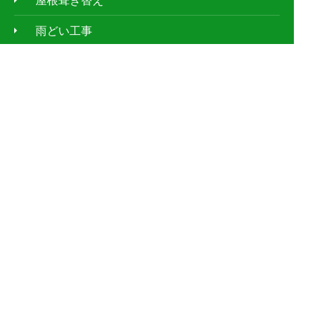
屋根葺き替え
雨どい工事
漆喰工事
屋根塗装
防水工事
屋根板金工事
天窓工事
外壁塗装
ｱﾊﾟｰﾄ・ﾏﾝｼｮﾝの屋根修理
お客様の声
施工事例