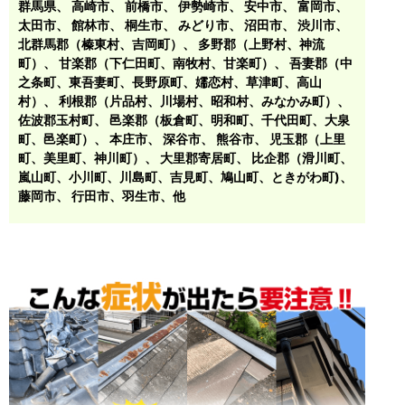
群馬県、
高崎市
、
前橋市
、
伊勢崎市
、
安中市
、
富岡市
、
太田市
、
館林市
、
桐生市
、
みどり市
、
沼田市
、
渋川市
、
北群馬郡（榛東村、吉岡町）
、
多野郡（上野村、神流
町）
、
甘楽郡（下仁田町、南牧村、甘楽町）
、
吾妻郡（中
之条町、東吾妻町、長野原町、嬬恋村、草津町、高山
村）
、
利根郡（片品村、川場村、昭和村、みなかみ町）
、
佐波郡玉村町
、
邑楽郡（板倉町、明和町、千代田町、大泉
町、邑楽町）
、
本庄市
、
深谷市
、
熊谷市
、
児玉郡（上里
町、美里町、神川町）
、
大里郡寄居町
、
比企郡（滑川町、
嵐山町、小川町、川島町、吉見町、鳩山町、ときがわ町)
、
藤岡市
、 行田市、羽生市、他