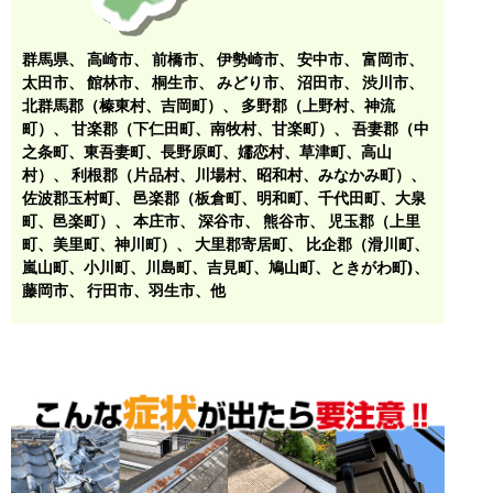
群馬県、
高崎市
、
前橋市
、
伊勢崎市
、
安中市
、
富岡市
、
太田市
、
館林市
、
桐生市
、
みどり市
、
沼田市
、
渋川市
、
北群馬郡（榛東村、吉岡町）
、
多野郡（上野村、神流
町）
、
甘楽郡（下仁田町、南牧村、甘楽町）
、
吾妻郡（中
之条町、東吾妻町、長野原町、嬬恋村、草津町、高山
村）
、
利根郡（片品村、川場村、昭和村、みなかみ町）
、
佐波郡玉村町
、
邑楽郡（板倉町、明和町、千代田町、大泉
町、邑楽町）
、
本庄市
、
深谷市
、
熊谷市
、
児玉郡（上里
町、美里町、神川町）
、
大里郡寄居町
、
比企郡（滑川町、
嵐山町、小川町、川島町、吉見町、鳩山町、ときがわ町)
、
藤岡市
、 行田市、羽生市、他