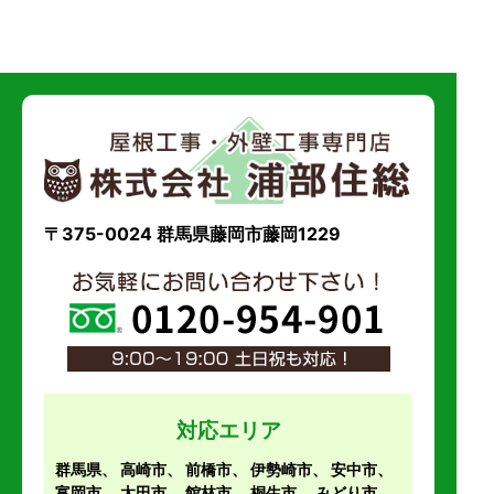
〒375-0024 群馬県藤岡市藤岡1229
対応エリア
群馬県、
高崎市
、
前橋市
、
伊勢崎市
、
安中市
、
富岡市
、
太田市
、
館林市
、
桐生市
、
みどり市
、