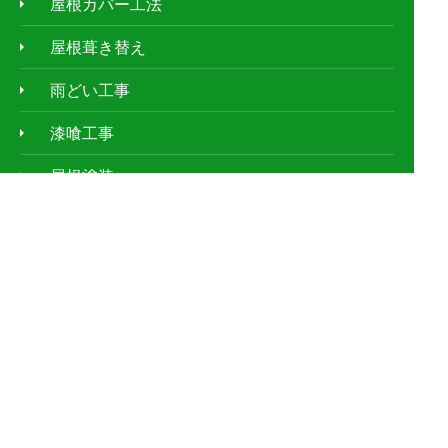
屋根カバー工法
屋根葺き替え
雨どい工事
漆喰工事
屋根塗装
防水工事
屋根板金工事
天窓工事
外壁塗装
ｱﾊﾟｰﾄ・ﾏﾝｼｮﾝの屋根修理
お客様の声