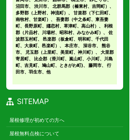
沼田市
、
渋川市
、
北群馬郡（榛東村、吉岡町）
、
多野郡（上野村、神流町）
、
甘楽郡（下仁田町、
南牧村、甘楽町）
、
吾妻郡（中之条町、東吾妻
町、長野原町、嬬恋村、草津町、高山村）
、
利根
郡（片品村、川場村、昭和村、みなかみ町）
、
佐
波郡玉村町
、
邑楽郡（板倉町、明和町、千代田
町、大泉町、邑楽町）
、
本庄市
、
深谷市
、
熊谷
市
、
児玉郡（上里町、美里町、神川町）
、
大里郡
寄居町
、
比企郡（滑川町、嵐山町、小川町、川島
町、吉見町、鳩山町、ときがわ町)
、
藤岡市
、 行
田市、羽生市、他
SITEMAP
屋根修理が初めての方へ
屋根無料点検について